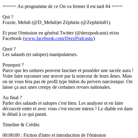
===== Au programme de ce On va fermer il est tard #4 ====
Qui ?
Fozzie, Mehdi (@D_Mehdi)et Zéphirin (@Zephirin81).
Et pour l'émission en général Twitter (@deezpodcasts) et/ou
Facebook (
www.facebook.com/DeezPodcasts/
)
Quoi ?
Les salauds (et salopes) manipulateurs.
Pourquoi ?
Parce que les ordures peuvent fasciner et posséder une sacrée aura !
Voire faire rayonner une œuvre par la noirceur de leurs âmes. Mais
on ne vous fera pas de profil type bidon du pervers narcissique. On
laisse ça aux unes creepy de certaines revues nationales.
Au final ?
Parler des salauds et salopes c'est bien. Les analyser et en faire
découvrir entre et avec vous c'est encore mieux ! Le diable est dans
le détail à ce qui parait.
Timeline & Crédits
00:00:00 : Fiction d'intro et introduction de l'émission