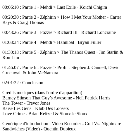
00:06:10 : Partie 1 - Mehdi > Last Exile - Koichi Chigira
00:20:30 : Partie 2 - Zéphirin > How I Met Your Mother - Carter
Bays & Craig Thomas
00:43:26 : Partie 3 - Fozzie > Richard III - Richard Loncraine
01:03:34 : Partie 4 - Mehdi > Hannibal - Bryan Fuller
01:30:18 : Partie 5 - Zéphirin > The Thanos Quest - Jim Starlin &
Ron Lim
01:46:07 : Partie 6 - Fozzie > Profit - Stephen J. Cannell, David
Greenwalt & John McNamara
02:01:22 : Conclusion
Crédits musiques (dans l'ordre d'apparition)
Barney Stinson That Guy’s Awesome - Neil Patrick Harris
The Tower - Trevor Jones
Baise Les Gens - Klub Des Loosers
Love Crime - Brian Reitzell & Siouxsie Sioux
Générique d'introduction : Video Recorder - Coil Vs. Nightmare
Sandwiches (Video) - Quentin Dupieux