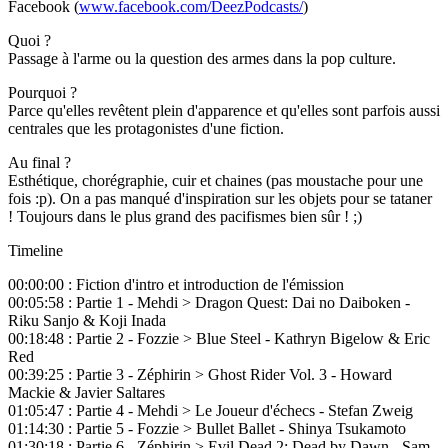
Facebook (
www.facebook.com/DeezPodcasts/
)
Quoi ?
Passage à l'arme ou la question des armes dans la pop culture.
Pourquoi ?
Parce qu'elles revêtent plein d'apparence et qu'elles sont parfois aussi
centrales que les protagonistes d'une fiction.
Au final ?
Esthétique, chorégraphie, cuir et chaines (pas moustache pour une
fois :p). On a pas manqué d'inspiration sur les objets pour se tataner
! Toujours dans le plus grand des pacifismes bien sûr ! ;)
Timeline
00:00:00 : Fiction d'intro et introduction de l'émission
00:05:58 : Partie 1 - Mehdi > Dragon Quest: Dai no Daiboken -
Riku Sanjo & Koji Inada
00:18:48 : Partie 2 - Fozzie > Blue Steel - Kathryn Bigelow & Eric
Red
00:39:25 : Partie 3 - Zéphirin > Ghost Rider Vol. 3 - Howard
Mackie & Javier Saltares
01:05:47 : Partie 4 - Mehdi > Le Joueur d'échecs - Stefan Zweig
01:14:30 : Partie 5 - Fozzie > Bullet Ballet - Shinya Tsukamoto
01:30:18 : Partie 6 - Zéphirin > Evil Dead 2: Dead by Dawn - Sam