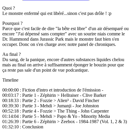
Quoi ?
Le monstre enfermé qui est libéré...sinon c'est pas drôle ! :p
Pourquoi ?
Parce que c'est facile de dire "la bête est libre" d'un air désemparé ou
encore "J'ai dépensé sans compter" avec un sourire niais comme le
Dr. Hammond dans Jurassic Park mais le monstre faut bien s'en
occuper. Donc on s'en charge avec notre panel de chroniques.
Au final ?
Du sang, de la panique, encore d'autres substances liquides chelou
mais au final on arrive à suffisamment éponger le bouzin pour que
ça reste pas sale d'un point de vue podcastique.
Timeline
00:00:00 : Fiction d'intro et introduction de l'émission -
00:03:17 : Partie 1 - Zéphirin > Hellraiser - Clive Barker
00:18:33 : Partie 2 - Fozzie > Alien³ - David Fincher
00:39:30 : Partie 3 - Mehdi > Jumanji - Joe Johnston
00:52:18 : Partie 4 - Fozzie > The Thing - John Carpenter
01:14:04 : Partie 5 - Mehdi > Papo & Yo - Minority Media
01:26:39 : Partie 6 - Zéphirin > Zeebox - 1984-1987 (Vol. 1, 2 & 3)
01:32:10 : Conclusion