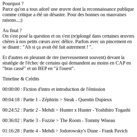
Pourquoi ?
Parce qu'on a tous adoré une œuvre dont la reconnaissance publique
comme critique a été un désastre. Pour des bonnes ou mauvaises
raisons...;)
Au final ?
On s'est posé la question et on s'est (re)plongé dans certaines œuvres
chères à nos petits cœurs avec délice. Parfois avec un pincement en
se disant : "Ah si ça avait été fait autrement ! ".
Et d'autres en pleurant de rire (nerveusement souvent) devant la
stratégie de l'échec de certains qui demandent au moins en CAP en
"bras cassé" et un BEP en "à l'ouest".
Timeline & Crédits
00:00:00 : Fiction d'intro et introduction de l'émission
00:04:18 : Partie 1 - Zéphirin > Steak - Quentin Dupieux
00:24:52 : Partie 2 - Mehdi > Hunter x Hunter - Yoshihiro Togashi
00:36:02 : Partie 3 - Fozzie > The Room - Tommy Wiseau
01:16:28 : Partie 4 - Mehdi > Jodorowsky's Dune - Frank Pavich