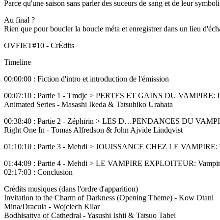
Parce qu'une saison sans parler des suceurs de sang et de leur symboli
Au final ?
Rien que pour boucler la boucle méta et enregistrer dans un lieu d'échan
OVFIET#10 - CrÈdits
Timeline
00:00:00 : Fiction d'intro et introduction de l'émission
00:07:10 : Partie 1 - Tmdjc > PERTES ET GAINS DU VAMPIRE: Inter
Animated Series - Masashi Ikeda & Tatsuhiko Urahata
00:38:40 : Partie 2 - Zéphirin > LES D…PENDANCES DU VAMPIRE: Br
Right One In - Tomas Alfredson & John Ajvide Lindqvist
01:10:10 : Partie 3 - Mehdi > JOUISSANCE CHEZ LE VAMPIRE: Twixt 
01:44:09 : Partie 4 - Mehdi > LE VAMPIRE EXPLOITEUR: Vampires 
02:17:03 : Conclusion
Crédits musiques (dans l'ordre d'apparition)
Invitation to the Charm of Darkness (Opening Theme) - Kow Otani
Mina/Dracula - Wojciech Kilar
Bodhisattva of Cathedral - Yasushi Ishii & Tatsuo Tabei